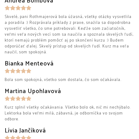
Andrea Bombová
Skvelé, pani Rothmajerová bola úžasná, všetky otázky vysvetlila
a poradila :) Rozprávala príklady z praxe, snažila sa dopodrobna
vysvetliť všetko, čo sme potrebovali. Keďže som začiatočník,
veľmi veľa nových vecí som sa naučila a spoznala skvelých ľudí,
ktorí nemajú problém pomôcť aj po skončení kurzu :) Budem
odporúčať ďalej. Skvelý prístup od skvelých ľudí. Kurz ma veľa
naučil, som spokojná.
Bianka Menteová
Bola som spokojná, všetko som dostala, čo som očakávala.
Martina Upohlavová
Kurz splnil všetky očakávania. Všetko bolo ok, nič mi nechýbalo.
Lektorka bola veľmi milá, zábavná, je odborníčka vo svojom
odbore.
Lívia Jančíková