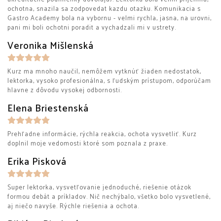
ochotna, snazila sa zodpovedat kazdu otazku. Komunikacia s
Gastro Academy bola na vybornu - velmi rychla, jasna, na urovni,
pani mi boli ochotni poradit a vychadzali mi v ustrety.
Veronika Mišlenská
Kurz ma mnoho naučil, nemôžem vytknúť žiaden nedostatok,
lektorka, vysoko profesionálna, s ľudským prístupom, odporúčam
hlavne z dôvodu vysokej odbornosti.
Elena Briestenská
Prehľadne informácie, rýchla reakcia, ochota vysvetliť. Kurz
doplnil moje vedomosti ktoré som poznala z praxe.
Erika Pisková
Super lektorka, vysvetľovanie jednoduché, riešenie otázok
formou debát a príkladov. Nič nechýbalo, všetko bolo vysvetlené,
aj niečo navyše. Rýchle riešenia a ochota.