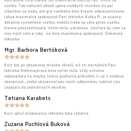
bolo podla mna vsetko, bol maximalne vyuzity cas. Stihlo sa
vsetko. Tak nahustit obsah uplne vsetkych rocnikov do par
vikendov sa neda, ale gro vsetkeho bolo krasne odprezentovane..
takze maximalna spokojnost.Pani lektorka, Katka R., je uzasna,
detajlne vysvetlene vsetko, nebolo treba sa vela pytat, vsetko
krasne povysvetlovala. Velmi mila, ustretova.. nechala by som sa
nou viest cele 4 roky.. za mna maximalna spokojnost. Dokonala
lektorka
Mgr. Barbora Bertóková
Kurz bol po obsahovej stránke skvelý, nič mi nechýbalo.Pani
lektorka Rothmajerová bola veľmi milá, vždy ochotne
odpovedala na otázky, teóriu podložila príkladmi či už z osobnej
skúsenosti, alebo skúsenosťami iných odborníkov, taktiež nás
zapájala do jednotlivých okruhov.
Tetiana Karabets
Kurz splnil očakávania, lektorka bola výborná.
Zuzana Puchlová Buková