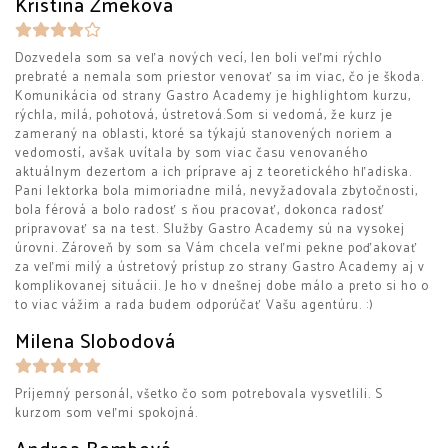
Kristína Zmeková
Dozvedela som sa veľa nových vecí, len boli veľmi rýchlo
prebraté a nemala som priestor venovať sa im viac, čo je škoda.
Komunikácia od strany Gastro Academy je highlightom kurzu,
rýchla, milá, pohotová, ústretová.Som si vedomá, že kurz je
zameraný na oblasti, ktoré sa týkajú stanovených noriem a
vedomostí, avšak uvítala by som viac času venovaného
aktuálnym dezertom a ich príprave aj z teoretického hľadiska.
Pani lektorka bola mimoriadne milá, nevyžadovala zbytočnosti,
bola férová a bolo radosť s ňou pracovať, dokonca radosť
pripravovať sa na test. Služby Gastro Academy sú na vysokej
úrovni. Zároveň by som sa Vám chcela veľmi pekne poďakovať
za veľmi milý a ústretový prístup zo strany Gastro Academy aj v
komplikovanej situácii. Je ho v dnešnej dobe málo a preto si ho o
to viac vážim a rada budem odporúčať Vašu agentúru. :)
Milena Slobodová
Príjemný personál, všetko čo som potrebovala vysvetlili. S
kurzom som veľmi spokojná.