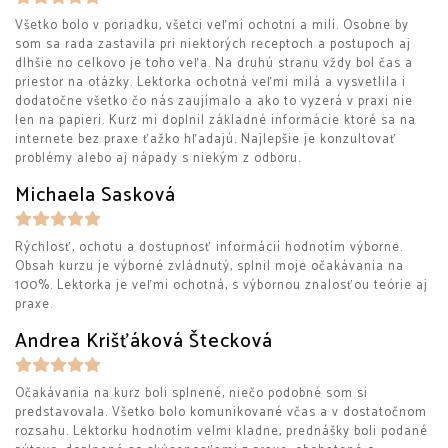
Všetko bolo v poriadku, všetci veľmi ochotní a milí. Osobne by
som sa rada zastavila pri niektorých receptoch a postupoch aj
dlhšie no celkovo je toho veľa. Na druhú stranu vždy bol čas a
priestor na otázky. Lektorka ochotná veľmi milá a vysvetlila i
dodatočne všetko čo nás zaujímalo a ako to vyzerá v praxi nie
len na papieri. Kurz mi doplnil základné informácie ktoré sa na
internete bez praxe ťažko hľadajú. Najlepšie je konzultovať
problémy alebo aj nápady s niekým z odboru.
Michaela Sasková
Rýchlosť, ochotu a dostupnosť informácií hodnotím výborne.
Obsah kurzu je výborné zvládnutý, splnil moje očakávania na
100%. Lektorka je veľmi ochotná, s výbornou znalosťou teórie aj
praxe.
Andrea Krišťáková Štecková
Očakávania na kurz boli splnené, niečo podobné som si
predstavovala. Všetko bolo komunikované včas a v dostatočnom
rozsahu. Lektorku hodnotím velmi kladne, prednášky boli podané