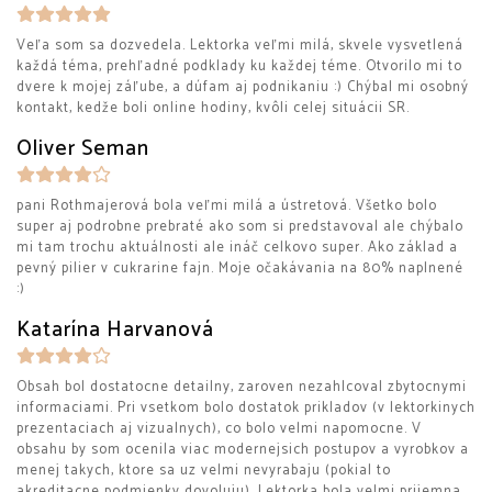
Veľa som sa dozvedela. Lektorka veľmi milá, skvele vysvetlená
každá téma, prehľadné podklady ku každej téme. Otvorilo mi to
dvere k mojej záľube, a dúfam aj podnikaniu :) Chýbal mi osobný
kontakt, kedže boli online hodiny, kvôli celej situácii SR.
Oliver Seman
pani Rothmajerová bola veľmi milá a ústretová. Všetko bolo
super aj podrobne prebraté ako som si predstavoval ale chýbalo
mi tam trochu aktuálnosti ale ináč celkovo super. Ako základ a
pevný pilier v cukrarine fajn. Moje očakávania na 80% naplnené
:)
Katarína Harvanová
Obsah bol dostatocne detailny, zaroven nezahlcoval zbytocnymi
informaciami. Pri vsetkom bolo dostatok prikladov (v lektorkinych
prezentaciach aj vizualnych), co bolo velmi napomocne. V
obsahu by som ocenila viac modernejsich postupov a vyrobkov a
menej takych, ktore sa uz velmi nevyrabaju (pokial to
akreditacne podmienky dovoluju). Lektorka bola velmi prijemna,