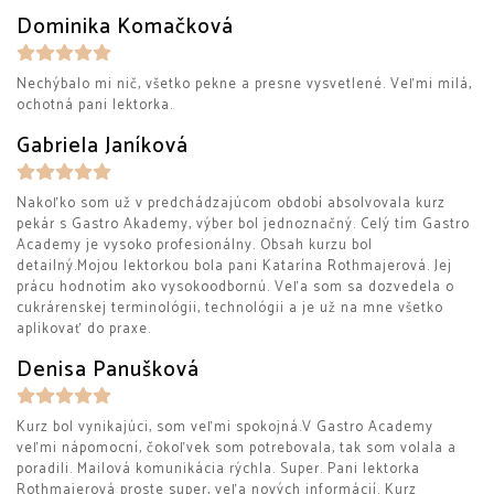
Dominika Komačková
Nechýbalo mi nič, všetko pekne a presne vysvetlené. Veľmi milá,
ochotná pani lektorka.
Gabriela Janíková
Nakoľko som už v predchádzajúcom období absolvovala kurz
pekár s Gastro Akademy, výber bol jednoznačný. Celý tím Gastro
Academy je vysoko profesionálny. Obsah kurzu bol
detailný.Mojou lektorkou bola pani Katarína Rothmajerová. Jej
prácu hodnotím ako vysokoodbornú. Veľa som sa dozvedela o
cukrárenskej terminológii, technológii a je už na mne všetko
aplikovať do praxe.
Denisa Panušková
Kurz bol vynikajúci, som veľmi spokojná.V Gastro Academy
veľmi nápomocní, čokoľvek som potrebovala, tak som volala a
poradili. Mailová komunikácia rýchla. Super. Pani lektorka
Rothmajerová proste super, veľa nových informácií. Kurz