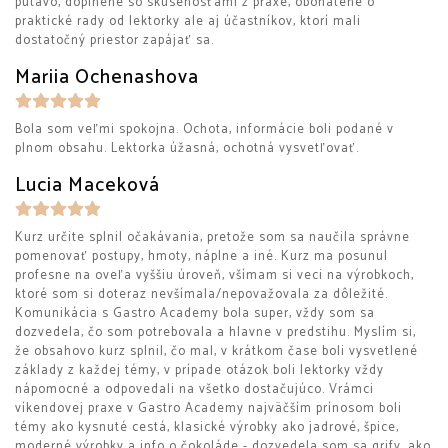
pútavo, doplnené so skúsenosťami z praxe, obohatené o
praktické rady od lektorky ale aj účastníkov, ktorí mali
dostatočný priestor zapájať sa.
Mariia Ochenashova
Bola som veľmi spokojna. Ochota, informácie boli podané v
plnom obsahu. Lektorka úžasná, ochotná vysvetľovať.
Lucia Maceková
Kurz určite splnil očakávania, pretože som sa naučila správne
pomenovať postupy, hmoty, náplne a iné. Kurz ma posunul
profesne na oveľa vyššiu úroveň, všímam si veci na výrobkoch,
ktoré som si doteraz nevšímala/nepovažovala za dôležité.
Komunikácia s Gastro Academy bola super, vždy som sa
dozvedela, čo som potrebovala a hlavne v predstihu. Myslím si,
že obsahovo kurz splnil, čo mal, v krátkom čase boli vysvetlené
základy z každej témy, v prípade otázok boli lektorky vždy
nápomocné a odpovedali na všetko dostačujúco. Vrámci
víkendovej praxe v Gastro Academy najväčším prínosom boli
témy ako kysnuté cestá, klasické výrobky ako jadrové, špice,
moderné výrobky a info o čokoláde - dozvedela som sa grify, ako