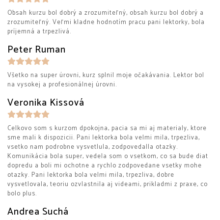
Obsah kurzu bol dobrý a zrozumiteľný, obsah kurzu bol dobrý a
zrozumiteľný. Veľmi kladne hodnotím pracu pani lektorky, bola
príjemná a trpezlivá.
Peter Ruman
Všetko na super úrovni, kurz splnil moje očakávania. Lektor bol
na vysokej a profesionálnej úrovni.
Veronika Kissová
Celkovo som s kurzom dpokojna, pacia sa mi aj materialy, ktore
sme mali k dispozicii. Pani lektorka bola velmi mila, trpezliva,
vsetko nam podrobne vysvetlula, zodpovedalla otazky.
Komunikácia bola super, vedela som o vsetkom, co sa bude diat
dopredu a boli mi ochotne a rychlo zodpovedane vsetky mohe
otazky. Pani lektorka bola velmi mila, trpezliva, dobre
vysvetlovala, teoriu ozvlastnila aj videami, prikladmi z praxe, co
bolo plus.
Andrea Suchá