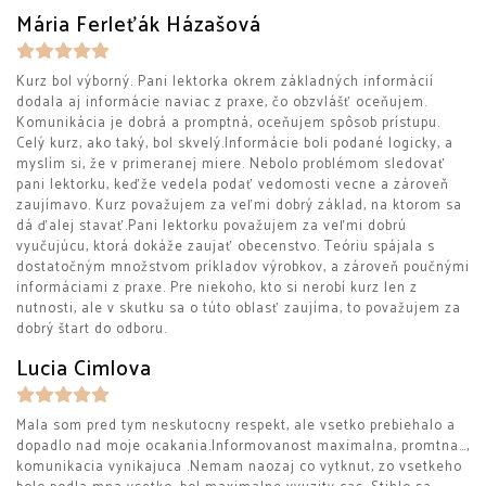
Mária Ferleťák Házašová
Kurz bol výborný. Pani lektorka okrem základných informácií
dodala aj informácie naviac z praxe, čo obzvlášť oceňujem.
Komunikácia je dobrá a promptná, oceňujem spôsob prístupu.
Celý kurz, ako taký, bol skvelý.Informácie boli podané logicky, a
myslím si, že v primeranej miere. Nebolo problémom sledovať
pani lektorku, keďže vedela podať vedomosti vecne a zároveň
zaujímavo. Kurz považujem za veľmi dobrý základ, na ktorom sa
dá ďalej stavať.Pani lektorku považujem za veľmi dobrú
vyučujúcu, ktorá dokáže zaujať obecenstvo. Teóriu spájala s
dostatočným množstvom príkladov výrobkov, a zároveň poučnými
informáciami z praxe. Pre niekoho, kto si nerobí kurz len z
nutnosti, ale v skutku sa o túto oblasť zaujíma, to považujem za
dobrý štart do odboru.
Lucia Cimlova
Mala som pred tym neskutocny respekt, ale vsetko prebiehalo a
dopadlo nad moje ocakania.Informovanost maximalna, promtna…,
komunikacia vynikajuca .Nemam naozaj co vytknut, zo vsetkeho