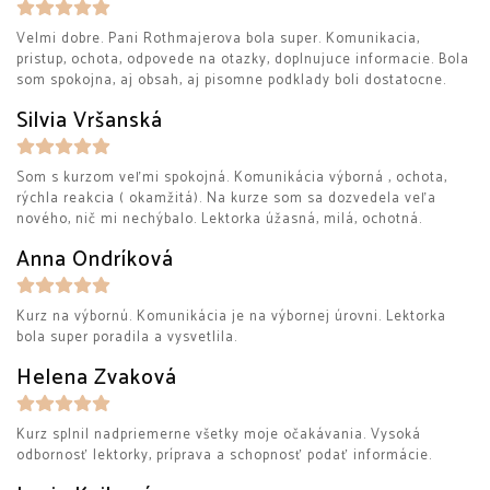
Velmi dobre. Pani Rothmajerova bola super. Komunikacia,
pristup, ochota, odpovede na otazky, doplnujuce informacie. Bola
som spokojna, aj obsah, aj pisomne podklady boli dostatocne.
Silvia Vršanská
Som s kurzom veľmi spokojná. Komunikácia výborná , ochota,
rýchla reakcia ( okamžitá). Na kurze som sa dozvedela veľa
nového, nič mi nechýbalo. Lektorka úžasná, milá, ochotná.
Anna Ondríková
Kurz na výbornú. Komunikácia je na výbornej úrovni. Lektorka
bola super poradila a vysvetlila.
Helena Zvaková
Kurz splnil nadpriemerne všetky moje očakávania. Vysoká
odbornosť lektorky, príprava a schopnosť podať informácie.