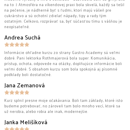
na to :) Atmosféra na víkendovej praxi bola skvelá, každý sa tešil
na pečenie, je nádherné byť s ľudmi, ktorí majú vášeň pre
cukrárstvo a sú ochotní zdielať nápady, tipy a rady tým
ostatným. Celkovo, rozprávať sa, byť súčasťou tímu s vášňou je
neopísateľné.
Andrea Suchá
Informácie ohľadne kurzu zo strany Gastro Academy sú veľmi
dobré. Pani lektorka Rothmajerová bola super. Komunikácia,
prístup, ochota, odpovede na otázky, doplňujúce informácie boli
veľmi dobré. S obsahom kurzu som bola spokojná aj písomné
podklady boli dostatočné.
Jana Zemanová
Kurz splnil presne moje očakávania. Boli tam základy, ktoré isto
budeme potrebovať, no zároveň tam bolo mnoho vecí, ktoré sa
už nerobia, alebo robia ale inak, modernejšie.
Janka Melišíková