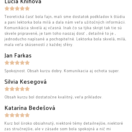
Lucia Knihová
Teoretická časť bola fajn, mali sme dostatok podkladov k štúdiu
a pani lektorka bola milá a dala nám veľa užitočných informácii.
Komunikácia skvelá aj včasná. Inak čo sa týka skript tak tie sú
skvele pripravené, je tam toho naozaj dosť , detailné to je ,
jednoducho napísané a pochopiteľné. Lektorka bola skvelá, milá,
mala veľa skúseností z každej sféry.
Jan Farkas
Spokojnost. Obsah kurzu dobry. Komunikacia aj ochota super.
Silvia Kesegová
Obsah kurzu bol dostatočne kvalitný, veľa príkladov.
Katarína Bedešová
Kurz bol široko obsiahnutý, niektoré témy detailnejšie, niektoré
zas stručnejšie, ale v zásade som bola spokojná a nič mi