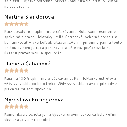
sa a zistili všetko potrebné. Skvelá komunikácia, prístup, lektori
na top úrovni.
Martina Siandorova
Kurz absolútne naplnil moje očakávania. Bola som nesmierne
spokojná s prácou lektorky , milá ,ústretová ,ochotná poradiť a
komunikovať v akejkoľvek situácii.....Veľmi príjemná pani a touto
cestou by som ju rada pozdravila a ešte raz poďakovala za
úžasnú prezentáciu a spoluprácu.
Daniela Čabanová
Kurz na 100% splnil moje očakávania. Pani lektorka ústretová
vždy vysvetlila co bolo treba. Vždy vysvetlila, dávala príklady z
praxe velmi som spokojná.
Myroslava Encingerova
Komunikácia,ochota je na vysokej úrovni. Lektorka bola veľmi
skúsená ,a veľmi ochotná.