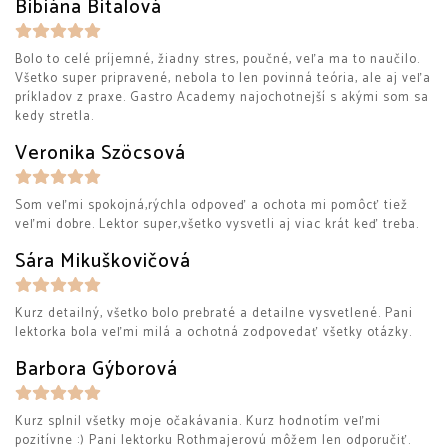
Bibiána Bitalová
Bolo to celé príjemné, žiadny stres, poučné, veľa ma to naučilo.
Všetko super pripravené, nebola to len povinná teória, ale aj veľa
príkladov z praxe. Gastro Academy najochotnejší s akými som sa
kedy stretla.
Veronika Szöcsová
Som veľmi spokojná,rýchla odpoveď a ochota mi pomôcť tiež
veľmi dobre. Lektor super,všetko vysvetli aj viac krát keď treba.
Sára Mikuškovičová
Kurz detailný, všetko bolo prebraté a detailne vysvetlené. Pani
lektorka bola veľmi milá a ochotná zodpovedať všetky otázky.
Barbora Gýborová
Kurz splnil všetky moje očakávania. Kurz hodnotím veľmi
pozitívne :) Pani lektorku Rothmajerovú môžem len odporučiť.