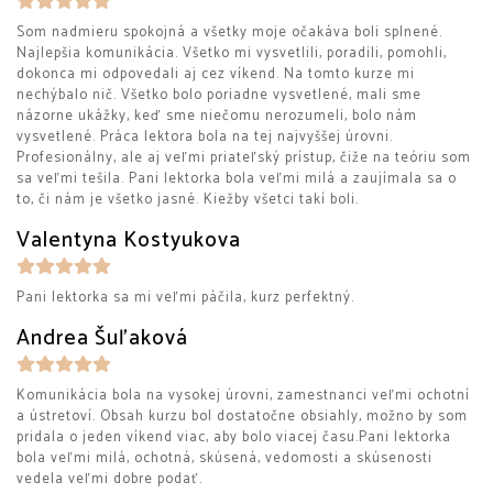
Som nadmieru spokojná a všetky moje očakáva boli splnené.
Najlepšia komunikácia. Všetko mi vysvetlili, poradili, pomohli,
dokonca mi odpovedali aj cez víkend. Na tomto kurze mi
nechýbalo nič. Všetko bolo poriadne vysvetlené, mali sme
názorne ukážky, keď sme niečomu nerozumeli, bolo nám
vysvetlené. Práca lektora bola na tej najvyššej úrovni.
Profesionálny, ale aj veľmi priateľský prístup, čiže na teóriu som
sa veľmi tešila. Pani lektorka bola veľmi milá a zaujímala sa o
to, či nám je všetko jasné. Kiežby všetci takí boli.
Valentyna Kostyukova
Pani lektorka sa mi veľmi páčila, kurz perfektný.
Andrea Šuľaková
Komunikácia bola na vysokej úrovni, zamestnanci veľmi ochotní
a ústretoví. Obsah kurzu bol dostatočne obsiahly, možno by som
pridala o jeden víkend viac, aby bolo viacej času.Pani lektorka
bola veľmi milá, ochotná, skúsená, vedomosti a skúsenosti
vedela veľmi dobre podať.