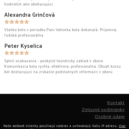
hodnotím ako obohacujúci.
Alexandra Grinčová
Všetko bolo v poriadku.Pani lektorka bola dokonalá. Príjemná,
ľudská profesionálna.
Peter Kyselica
Splnil ocakavania - poskytol teoreticky zaklad v obore.
Komunikacia bola rychla, efektivna, profesionalna. Obsah kurzu
bol dostacujuci na ziskanie podstatnych informacii z oboru.
Kontakt
Zmluvné podmienky
Osobné údaje
Naše webové stránky používajú cookies a uchovávajú Vašu IP adresu.
Viac