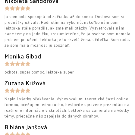
Nikoleta Sándorová
Ja som bola spokojná od začiatku až do konca. Doslova som si
prednášky užívala. Hodnotím na výbornú, nakoľko nám pani
lektorka stále poradila, ak sme mali otázky. Vysvetľovala nám
dané témy na jedničku, zrozumieteľne, že ja osobne som nemala
problém pri učení. Lektorka je to skvelá žena, učiteľka. Som rada,
že som mala možnosť ju spoznať.
Monika Gibad
ochota, super pomoc, lektorka super
Zuzana Krížová
Naplnil všetky očakávania. Vyhovovali mi teoretické časti online
formou, oceňujem jednoducho, heslovite upravené prezentácie a
rozšírené informácie v skriptách. Lektorka sa zamerala na všetky
témy, priebežne nás zapájala do daných okruhov.
Bibiána Janšová