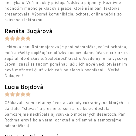
nechýbalo. Veľmi dobrý prístup, ľudský a príjemný. Pozitívne
hodnotím mnoho príkladov z praxe, ktoré nám pani lektorka
prezentovala. Výborná komunikácia, ochota, online teória so
skúsenou lektorkou.
Renáta Bugárová
Lektorka pani Rothmajerová je pani odborníčka, veľmi ochotná,
milá a všetky doplňujúce otázky zodpovedané, účastníci kurzu sa
zapájali do diskusie. Spoločnosť Gastro Academy je na vysokej
úrovni, snaží sa ľudom pomáhať, učiť ich nové veci, otvárať im
nové možnosti či už v ich záľube alebo k podnikaniu. Veľké
Ďakujem!
Lucia Bojdová
Očákavala som detailný úvod a základy cukrariny, na ktorých sa
dá ďalej “stavať” a presne to som aj od kurzu dostala.
Samozrejme nechýbala aj vsuvka o moderných dezertoch. Pani
Rothmajerová bola veľmi ochotná a príjemná a samozrejme
odborníčka :)