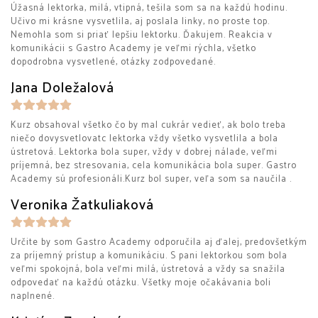
Úžasná lektorka, milá, vtipná, tešila som sa na každú hodinu.
Učivo mi krásne vysvetlila, aj poslala linky, no proste top.
Nemohla som si priať lepšiu lektorku. Ďakujem. Reakcia v
komunikácii s Gastro Academy je veľmi rýchla, všetko
dopodrobna vysvetlené, otázky zodpovedané.
Jana Doležalová
Kurz obsahoval všetko čo by mal cukrár vedieť, ak bolo treba
niečo dovysvetlovatc lektorka vždy všetko vysvetlila a bola
ústretová. Lektorka bola super, vždy v dobrej nálade, veľmi
príjemná, bez stresovania, cela komunikácia bola super. Gastro
Academy sú profesionáli.Kurz bol super, veľa som sa naučila .
Veronika Žatkuliaková
Určite by som Gastro Academy odporučila aj ďalej, predovšetkým
za príjemný prístup a komunikáciu. S pani lektorkou som bola
veľmi spokojná, bola veľmi milá, ústretová a vždy sa snažila
odpovedať na každú otázku. Všetky moje očakávania boli
naplnené.