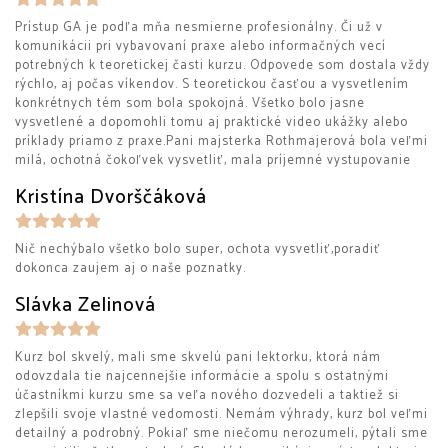
Prístup GA je podľa mňa nesmierne profesionálny. Či už v
komunikácii pri vybavovaní praxe alebo informačných vecí
potrebných k teoretickej časti kurzu. Odpovede som dostala vždy
rýchlo, aj počas víkendov. S teoretickou časťou a vysvetlením
konkrétnych tém som bola spokojná. Všetko bolo jasne
vysvetlené a dopomohli tomu aj praktické video ukážky alebo
príklady priamo z praxe.Pani majsterka Rothmajerová bola veľmi
milá, ochotná čokoľvek vysvetliť, mala príjemné vystupovanie
Kristína Dvorščáková
Nič nechýbalo všetko bolo super, ochota vysvetliť,poradiť
dokonca zaujem aj o naše poznatky.
Slávka Zelinová
Kurz bol skvelý, mali sme skvelú pani lektorku, ktorá nám
odovzdala tie najcennejšie informácie a spolu s ostatnými
účastníkmi kurzu sme sa veľa nového dozvedeli a taktiež si
zlepšili svoje vlastné vedomosti. Nemám výhrady, kurz bol veľmi
detailný a podrobný. Pokiaľ sme niečomu nerozumeli, pýtali sme