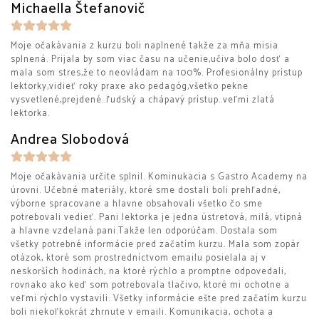
Michaella Štefanovič
Moje očakávania z kurzu boli naplnené takže za mňa misia
splnená. Prijala by som viac času na učenie,učiva bolo dosť a
mala som stres,že to neovládam na 100%. Profesionálny prístup
lektorky,vidieť roky praxe ako pedagóg,všetko pekne
vysvetlené,prejdené..ľudský a chápavý prístup..veľmi zlatá
lektorka.
Andrea Slobodová
Moje očakávania určite splnil. Kominukacia s Gastro Academy na
úrovni. Učebné materiály, ktoré sme dostali boli prehľadné,
výborne spracovane a hlavne obsahovali všetko čo sme
potrebovali vedieť. Pani lektorka je jedna ústretová, milá, vtipná
a hlavne vzdelaná pani.Takže len odporúčam. Dostala som
všetky potrebné informácie pred začatím kurzu. Mala som zopár
otázok, ktoré som prostredníctvom emailu posielala aj v
neskorších hodinách, na ktoré rýchlo a promptne odpovedali,
rovnako ako keď som potrebovala tlačivo, ktoré mi ochotne a
veľmi rýchlo vystavili. Všetky informácie ešte pred začatím kurzu
boli niekoľkokrát zhrnute v emaili. Komunikacia, ochota a