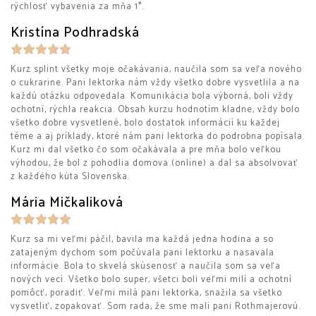
rýchlosť vybavenia za mňa 1*.
Kristína Podhradská
Kurz splint všetky moje očakávania, naučila som sa veľa nového
o cukrarine. Pani lektorka nám vždy všetko dobre vysvetlila a na
každú otázku odpovedala. Komunikácia bola výborná, boli vždy
ochotní, rýchla reakcia. Obsah kurzu hodnotím kladne, vždy bolo
všetko dobre vysvetlené, bolo dostatok informácií ku každej
téme a aj príklady, ktoré nám pani lektorka do podrobna popísala.
Kurz mi dal všetko čo som očakávala a pre mňa bolo veľkou
výhodou, že bol z pohodlia domova (online) a dal sa absolvovať
z každého kúta Slovenska.
Mária Mičkaliková
Kurz sa mi veľmi páčil, bavila ma každá jedna hodina a so
zatajeným dychom som počúvala pani lektorku a nasavala
informácie. Bola to skvelá skúsenosť a naučila som sa veľa
nových vecí. Všetko bolo super, všetci boli veľmi milí a ochotní
pomôcť, poradiť. Veľmi milá pani lektorka, snažila sa všetko
vysvetliť, zopakovať. Som rada, že sme mali pani Rothmajerovú.