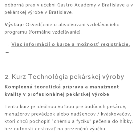
odborná prax v učebni Gastro Academy v Bratislave a v
pekárskej výrobe v Bratislave.
Výstup:
Osvedčenie o absolvovaní vzdelávacieho
programu (formálne vzdelávanie).
→
Viac informácií o kurze a možnosť registrácie.
←
2. Kurz Technológia pekárskej výroby
Komplexná teoretická príprava a manažment
kvality v profesionálnej pekárskej výrobe
Tento kurz je ideálnou voľbou pre budúcich pekárov,
manažérov prevádzok alebo nadšencov / kváskovačov,
ktorí chcú pochopiť "chémiu a fyziku" pečenia do hĺbky,
bez nutnosti cestovať na prezenčnú výučbu.