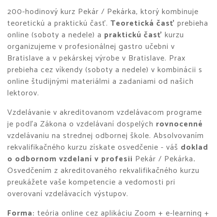
200-hodinový kurz Pekár / Pekárka, ktorý kombinuje
teoretickú a praktickú časť.
Teoretická časť
prebieha
online (soboty a nedele) a
praktickú časť
kurzu
organizujeme v profesionálnej gastro učebni v
Bratislave a v pekárskej výrobe v Bratislave. Prax
prebieha cez víkendy (soboty a nedele) v kombinácii s
online študijnými materiálmi a zadaniami od našich
lektorov.
Vzdelávanie v akreditovanom vzdelávacom programe
je podľa Zákona o vzdelávaní dospelých
rovnocenné
vzdelávaniu na strednej odbornej škole. Absolvovaním
rekvalifikačného kurzu získate osvedčenie - váš
doklad
o odbornom vzdelaní v profesii
Pekár / Pekárka
.
Osvedčením z akreditovaného rekvalifikačného kurzu
preukážete vaše kompetencie a vedomosti pri
overovaní vzdelávacích výstupov.
Forma:
teória online cez aplikáciu Zoom + e-learning +