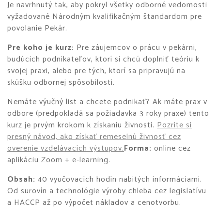
Je navrhnutý tak, aby pokryl všetky odborné vedomosti
vyžadované Národným kvalifikačným štandardom pre
povolanie Pekár.
Pre koho je kurz:
Pre záujemcov o prácu v pekárni,
budúcich podnikateľov, ktorí si chcú doplniť teóriu k
svojej praxi, alebo pre tých, ktorí sa pripravujú na
skúšku odbornej spôsobilosti.
Nemáte výučný list a chcete podnikať? Ak máte prax v
odbore (predpokladá sa požiadavka 3 roky praxe) tento
kurz je prvým krokom k získaniu živnosti.
Pozrite si
presný návod, ako získať remeselnú živnosť cez
overenie vzdelávacích výstupov.
Forma:
online cez
aplikáciu Zoom + e-learning.
Obsah:
40 vyučovacích hodín nabitých informáciami.
Od surovín a technológie výroby chleba cez legislatívu
a HACCP až po výpočet nákladov a cenotvorbu.