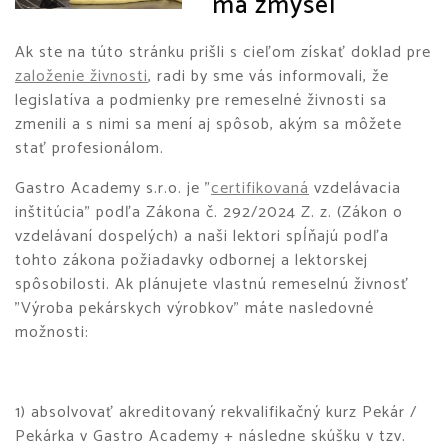
má zmysel
Ak ste na túto stránku prišli s cieľom získať doklad pre
založenie živnosti
, radi by sme vás informovali, že
legislatíva a podmienky pre remeselné živnosti sa
zmenili a s nimi sa mení aj spôsob, akým sa môžete
stať profesionálom.
Gastro Academy s.r.o. je "
certifikovaná
vzdelávacia
inštitúcia" podľa Zákona č. 292/2024 Z. z. (Zákon o
vzdelávaní dospelých) a naši lektori spĺňajú podľa
tohto zákona požiadavky odbornej a lektorskej
spôsobilosti. Ak plánujete vlastnú remeselnú živnosť
"Výroba pekárskych výrobkov" máte nasledovné
možnosti:
1) absolvovať akreditovaný rekvalifikačný kurz Pekár /
Pekárka v Gastro Academy + následne skúšku v tzv.